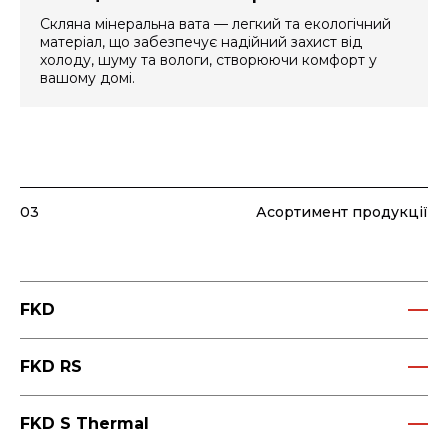
Скляна мінеральна вата — легкий та екологічний
матеріал, що забезпечує надійний захист від
холоду, шуму та вологи, створюючи комфорт у
вашому домі.
03
Асортимент продукції
FKD
Теплоізоляційні плити з мінеральної вати скріпленою
органічною смолою і гідрофобізовані по всьому
FKD RS
перерізу. Теплоізоляційні плити призначені для
Теплоізоляційні плити з мінеральної вати скріпленою
використання в збірних системах фасадної теплоізоляції
органічною смолою і гідрофобізовані по всьому
FKD S Thermal
з опорядженням штукатурками (ETICS) як тепло- звуко-
перерізу. Плити призначені для ізоляції віконних,
Теплоізоляційні плити з мінеральної вати скріпленою