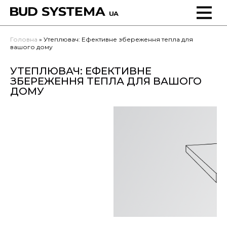
Утеплювач
Доставка
Гіпсокартон
FAQ
Головна
» Утеплювач: Ефективне збереження тепла для
вашого дому
Cуміші
Заміна товару
УТЕПЛЮВАЧ: ЕФЕКТИВНЕ
Цемент
Оплата
ЗБЕРЕЖЕННЯ ТЕПЛА ДЛЯ ВАШОГО
ДОМУ
Шифер
Політика конфіденційності
ОСБ
Газоблок
Фарба, грунт, хімія
Герметик, піна, клей